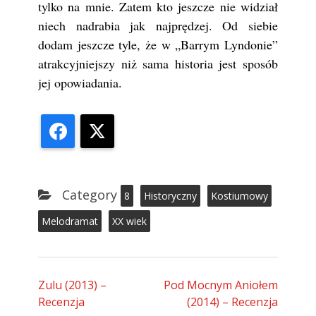
tylko na mnie. Zatem kto jeszcze nie widział
niech nadrabia jak najprędzej. Od siebie
dodam jeszcze tyle, że w „Barrym Lyndonie”
atrakcyjniejszy niż sama historia jest sposób
jej opowiadania.
Facebook
X
Category
8
Historyczny
Kostiumowy
Melodramat
XX wiek
Zulu (2013) –
Pod Mocnym Aniołem
Recenzja
(2014) – Recenzja