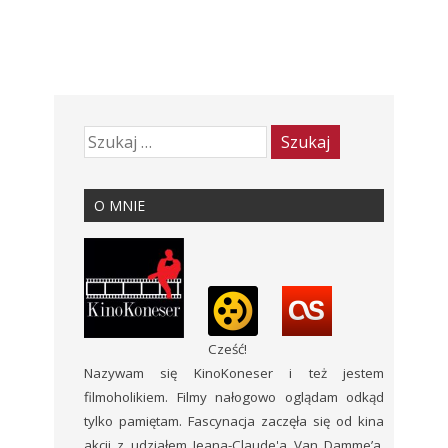
O MNIE
Cześć!
Nazywam się KinoKoneser i też jestem
filmoholikiem. Filmy nałogowo oglądam odkąd
tylko pamiętam. Fascynacja zaczęła się od kina
akcji z udziałem Jeana-Claude'a Van Damme’a,