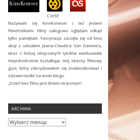
Cześć!
Nazywam się KinoKoneser i też jestem
filmoholikiem. Filmy nałogowo oglądam odkąd
tylko pamiętam. Fascynacja zaczęła się od kina
akcji z udziałem Jeana-Claude'a Van Damme’a,
wraz z ilością obejrzanych tytułów ewoluowała
niejednokrotnie kształtując mój obecny filmowy
gust, który zdecydowałem się zmaterializować i
odzwierciedlić na moim blogu.
„Dzień bez filmu jest dniem straconym”.
ARCHIWA