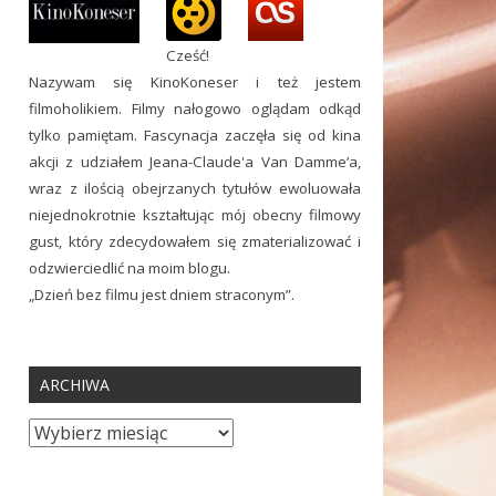
Cześć!
Nazywam się KinoKoneser i też jestem
filmoholikiem. Filmy nałogowo oglądam odkąd
tylko pamiętam. Fascynacja zaczęła się od kina
akcji z udziałem Jeana-Claude'a Van Damme’a,
wraz z ilością obejrzanych tytułów ewoluowała
niejednokrotnie kształtując mój obecny filmowy
gust, który zdecydowałem się zmaterializować i
odzwierciedlić na moim blogu.
„Dzień bez filmu jest dniem straconym”.
ARCHIWA