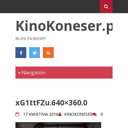
KinoKoneser.pl
BLOG FILMOWY
xG1ttFZu.640×360.0
17 KWIETNIA 2016
KINOKONESER
0