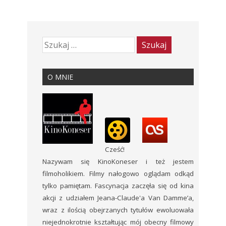
O MNIE
Cześć!
Nazywam się KinoKoneser i też jestem
filmoholikiem. Filmy nałogowo oglądam odkąd
tylko pamiętam. Fascynacja zaczęła się od kina
akcji z udziałem Jeana-Claude'a Van Damme’a,
wraz z ilością obejrzanych tytułów ewoluowała
niejednokrotnie kształtując mój obecny filmowy