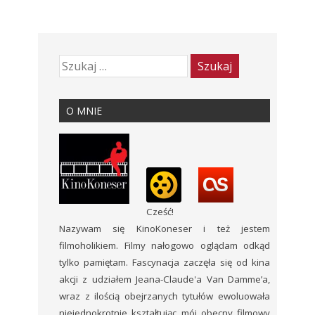
O MNIE
Cześć!
Nazywam się KinoKoneser i też jestem
filmoholikiem. Filmy nałogowo oglądam odkąd
tylko pamiętam. Fascynacja zaczęła się od kina
akcji z udziałem Jeana-Claude'a Van Damme’a,
wraz z ilością obejrzanych tytułów ewoluowała
niejednokrotnie kształtując mój obecny filmowy