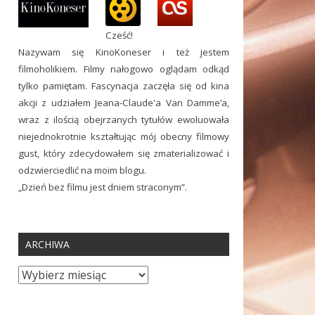
Cześć!
Nazywam się KinoKoneser i też jestem
filmoholikiem. Filmy nałogowo oglądam odkąd
tylko pamiętam. Fascynacja zaczęła się od kina
akcji z udziałem Jeana-Claude'a Van Damme’a,
wraz z ilością obejrzanych tytułów ewoluowała
niejednokrotnie kształtując mój obecny filmowy
gust, który zdecydowałem się zmaterializować i
odzwierciedlić na moim blogu.
„Dzień bez filmu jest dniem straconym”.
ARCHIWA