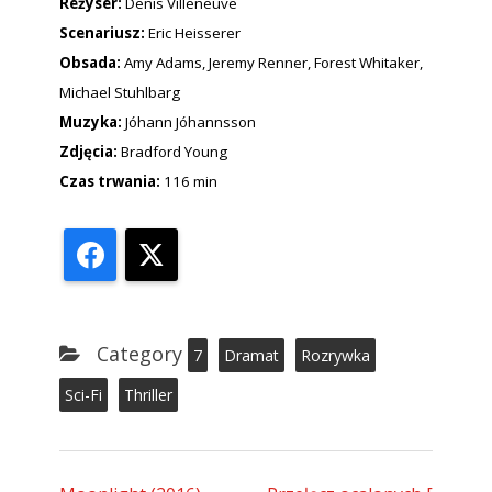
Reżyser:
Denis Villeneuve
Scenariusz:
Eric Heisserer
Obsada:
Amy Adams, Jeremy Renner, Forest Whitaker,
Michael Stuhlbarg
Muzyka:
Jóhann Jóhannsson
Zdjęcia:
Bradford Young
Czas trwania:
116 min
Facebook
X
Category
7
Dramat
Rozrywka
Sci-Fi
Thriller