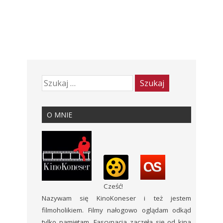
O MNIE
Cześć!
Nazywam się KinoKoneser i też jestem
filmoholikiem. Filmy nałogowo oglądam odkąd
tylko pamiętam. Fascynacja zaczęła się od kina