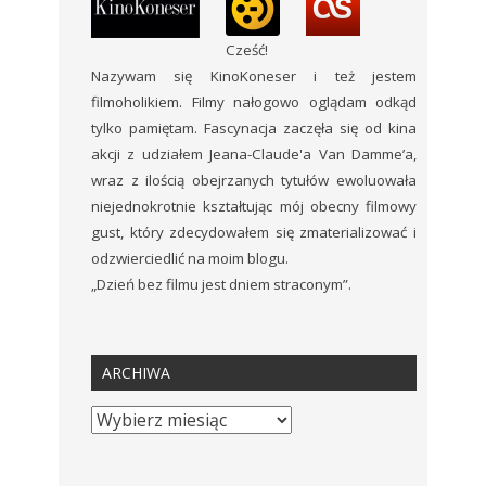
Cześć!
Nazywam się KinoKoneser i też jestem
filmoholikiem. Filmy nałogowo oglądam odkąd
tylko pamiętam. Fascynacja zaczęła się od kina
akcji z udziałem Jeana-Claude'a Van Damme’a,
wraz z ilością obejrzanych tytułów ewoluowała
niejednokrotnie kształtując mój obecny filmowy
gust, który zdecydowałem się zmaterializować i
odzwierciedlić na moim blogu.
„Dzień bez filmu jest dniem straconym”.
ARCHIWA