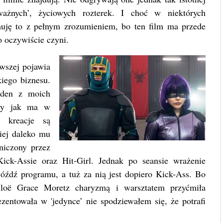
ażnych’, życiowych rozterek. I choć w niektórych
jmuję to z pełnym zrozumieniem, bo ten film ma przede
 oczywiście czyni.
rwszej pojawia
kiego biznesu.
jeden z moich
óry jak ma w
 kreacje są
iej daleko mu
niczony przez
Kick-Assie oraz Hit-Girl. Jednak po seansie wrażenie
gwóźdź programu, a tuż za nią jest dopiero Kick-Ass. Bo
hloë Grace Moretz charyzmą i warsztatem przyćmiła
zentowała w 'jedynce’ nie spodziewałem się, że potrafi