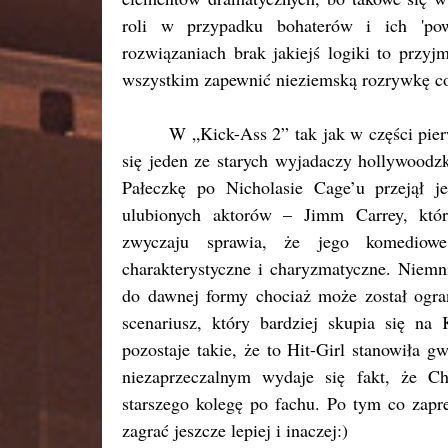
roli w przypadku bohaterów i ich 'pow
rozwiązaniach brak jakiejś logiki to przy
wszystkim zapewnić nieziemską rozrywkę co
W „Kick-Ass 2” tak jak w części pie
się jeden ze starych wyjadaczy hollywoodz
Pałeczkę po Nicholasie Cage’u przejął 
ulubionych aktorów – Jimm Carrey, kt
zwyczaju sprawia, że jego komediowe
charakterystyczne i charyzmatyczne. Niemn
do dawnej formy chociaż może został ogra
scenariusz, który bardziej skupia się na 
pozostaje takie, że to Hit-Girl stanowiła 
niezaprzeczalnym wydaje się fakt, że C
starszego kolegę po fachu. Po tym co zapre
zagrać jeszcze lepiej i inaczej:)