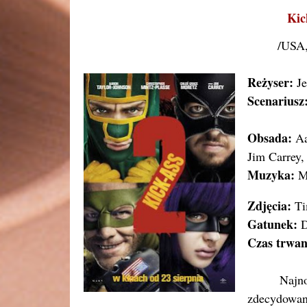
Kic
/USA,
Reżyser:
Je
Scenariusz
Obsada:
Aa
Jim Carrey,
Muzyka:
M
Zdjęcia:
Ti
Gatunek:
D
Czas trwan
Najn
zdecydowa