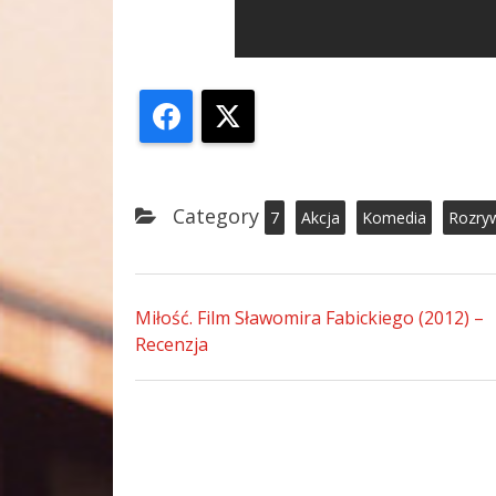
Facebook
X
Category
7
Akcja
Komedia
Rozry
Miłość. Film Sławomira Fabickiego (2012) –
Recenzja