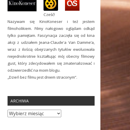
Cześć!
Nazywam się KinoKoneser i też jestem
filmoholikiem. Filmy nałogowo oglądam odkąd
tylko pamiętam. Fascynacja zaczęła się od kina
akcji z udziałem Jeana-Claude'a Van Damme’a,
wraz z ilością obejrzanych tytułów ewoluowała
niejednokrotnie kształtując mój obecny filmowy
gust, który zdecydowałem się zmaterializować i
odzwierciedlić na moim blogu.
„Dzień bez filmu jest dniem straconym”.
ARCHIWA