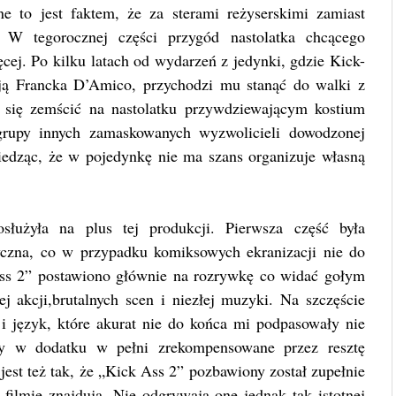
e to jest faktem, że za sterami reżyserskimi zamiast
 W tegorocznej części przygód nastolatka chcącego
cej. Po kilku latach od wydarzeń z jedynki, gdzie Kick-
cją Francka D’Amico, przychodzi mu stanąć do walki z
się zemścić na nastolatku przywdziewającym kostium
 grupy innych zamaskowanych wyzwolicieli dowodzonej
edząc, że w pojedynkę nie ma szans organizuje własną
łużyła na plus tej produkcji. Pierwsza część była
tyczna, co w przypadku komiksowych ekranizacji nie do
ss 2” postawiono głównie na rozrywkę co widać gołym
j akcji,brutalnych scen i niezłej muzyki. Na szczęście
 i język, które akurat nie do końca mi podpasowały nie
ały w dodatku w pełni zrekompensowane przez resztę
jest też tak, że „Kick Ass 2” pozbawiony został zupełnie
filmie znajdują. Nie odgrywają one jednak tak istotnej