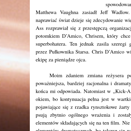
spowodowan
Matthewa Vaughna zasiadł Jeff Wadlow.
naprawiać świat dzieje się zdecydowanie wię
Ass rozprawiał się z przestępczą organiza
potomkiem D’Amico, Chrisem, który chce 
superbohatera. Ten jednak zasila szeregi
przez Pułkownika Starsa. Chris D’Amico wi
ekipę za pieniądze ojca.
Moim zdaniem zmiana reżysera pos
poważniejsza, bardziej racjonalna i drama
końca mi odpowiada. Natomiast w „Kick-A
okiem, bo kontynuacja pełna jest w wartkie
pojawiające się z rzadka rynsztokowe żarty
psują zbytnio ogólnego wrażenia i zost
elementów składających się na ten film. Nie 
elementów dramatycznych, bo takowe się w 