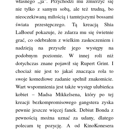
własnego „ja”. Przychodzi mu zmierzyć się
nie tylko z samym sobą, ale też trudną, bo
nieoczekiwaną miłością i tamtejszymi bossami
świata przestępczego. Tą kreacją Shia
LaBoeuf pokazuje, że zdarza mu się świetnie
grać, co odebrałem z wielkim zaskoczeniem i
nadzieją na przyszłe jego występy na
podobnym poziomie. W innej roli niż
dotychczas znane pojawił się Rupert Grint. I
chociaż nie jest to jakaś znacząca rola to
swoje komediowe zadanie spełnił znakomicie.
Wart wspomnienia jest także występ ulubieńca
kobiet – Madsa Mikkelsena, który po tej
kreacji bezkompromisowego gangstera zyska
pewnie jeszcze więcej fanek. Debiut Bonda z
pewnością można uznać za udany, dlatego
polecam tę pozycję. A od KinoKonesera