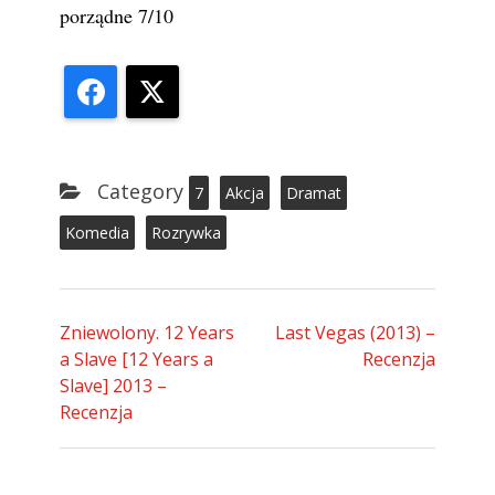
porządne 7/10
Facebook
X
Category
7
Akcja
Dramat
Komedia
Rozrywka
Zniewolony. 12 Years
Last Vegas (2013) –
a Slave [12 Years a
Recenzja
Slave] 2013 –
Recenzja