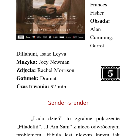
Frances
Fisher
Obsada:
Alan
Cumming,
Garret
Dillahunt, Isaac Leyva
Muzyka:
Joey Newman
Zdjęcia:
Rachel Morrison
Gatunek:
Dramat
Czas trwania:
97 min
Gender-srender
„Lada dzień” to zgrabne połączenie
„Filadelfii”, „I Am Sam” z nieco odwróconym
problemem. Fabuła jest niczym innym jak