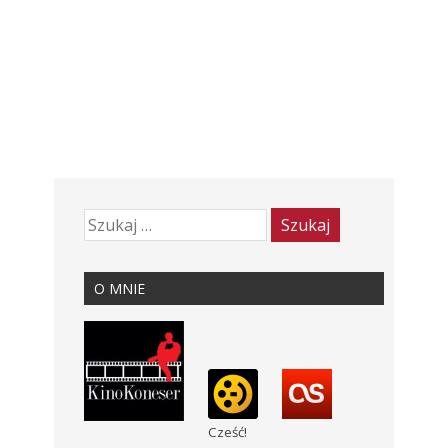
O MNIE
Cześć!