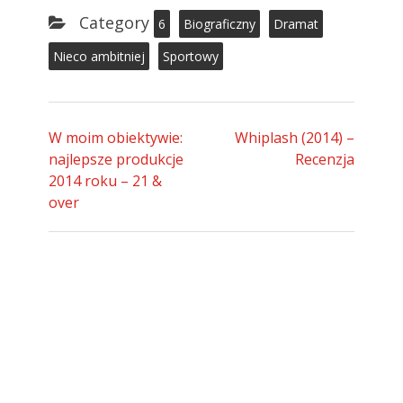
Category
6
Biograficzny
Dramat
Nieco ambitniej
Sportowy
W moim obiektywie:
Whiplash (2014) –
najlepsze produkcje
Recenzja
2014 roku – 21 &
over