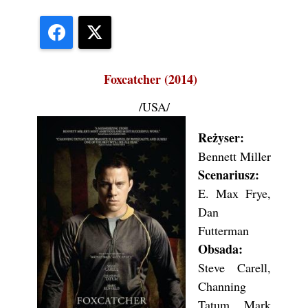
Facebook
X
Foxcatcher (2014)
/USA/
Reżyser:
Bennett Miller
Scenariusz:
E. Max Frye,
Dan
Futterman
Obsada:
Steve Carell,
Channing
Tatum, Mark