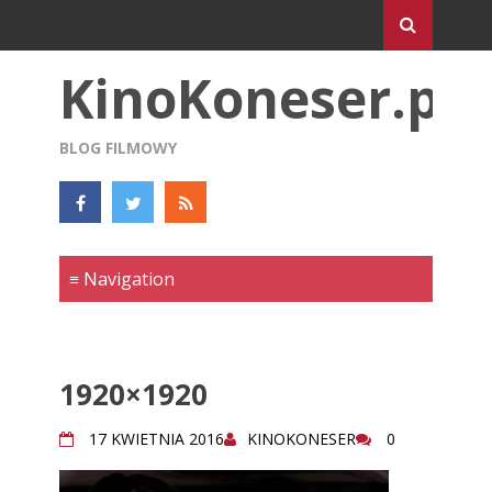
KinoKoneser.pl
BLOG FILMOWY
1920×1920
17 KWIETNIA 2016
KINOKONESER
0