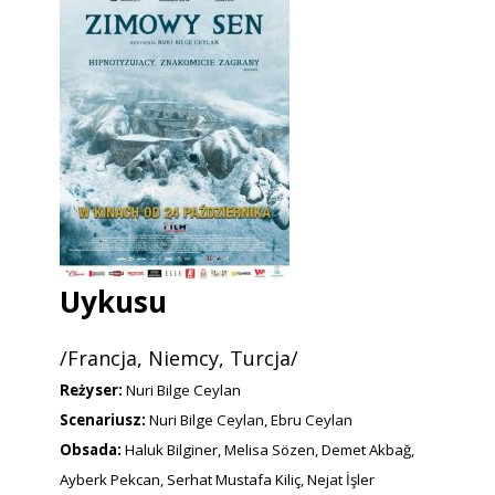
Uykusu
/Francja, Niemcy, Turcja/
Reżyser:
Nuri Bilge Ceylan
Scenariusz:
Nuri Bilge Ceylan, Ebru Ceylan
Obsada:
Haluk Bilginer, Melisa Sözen, Demet Akbağ,
Ayberk Pekcan, Serhat Mustafa Kiliç, Nejat İşler