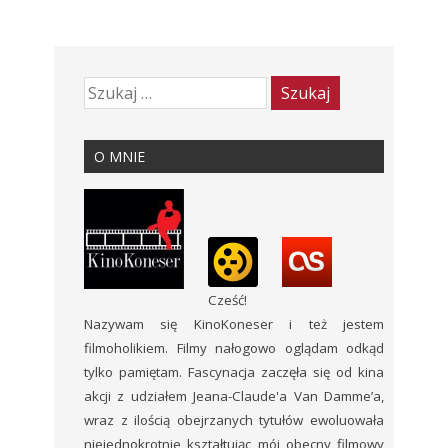
O MNIE
Cześć!
Nazywam się KinoKoneser i też jestem
filmoholikiem. Filmy nałogowo oglądam odkąd
tylko pamiętam. Fascynacja zaczęła się od kina
akcji z udziałem Jeana-Claude'a Van Damme’a,
wraz z ilością obejrzanych tytułów ewoluowała
niejednokrotnie kształtując mój obecny filmowy