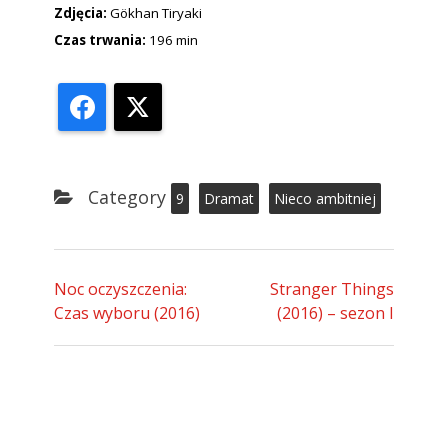
Zdjęcia:
Gökhan Tiryaki
Czas trwania:
196 min
Facebook
X
Category
9
Dramat
Nieco ambitniej
Noc oczyszczenia:
Stranger Things
Czas wyboru (2016)
(2016) – sezon I