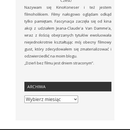
Cześć!
Nazywam się KinoKoneser i też jestem
filmoholikiem. Filmy nałogowo oglądam odkąd
tylko pamiętam. Fascynacja zaczęła się od kina
akcji z udziałem Jeana-Claude'a Van Damme’a,
wraz z ilością obejrzanych tytułów ewoluowała
niejednokrotnie kształtując mój obecny filmowy
gust, który zdecydowałem się zmaterializować i
odzwierciedlić na moim blogu.
„Dzień bez filmu jest dniem straconym”.
ARCHIWA