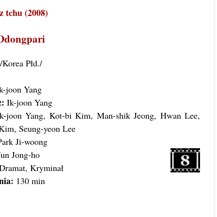
z tchu (2008)
Ddongpari
/Korea Płd./
k-joon Yang
z:
Ik-joon Yang
k-joon Yang, Kot-bi Kim, Man-shik Jeong, Hwan Lee,
Kim, Seung-yeon Lee
ark Ji-woong
un Jong-ho
Dramat, Kryminał
nia:
130 min