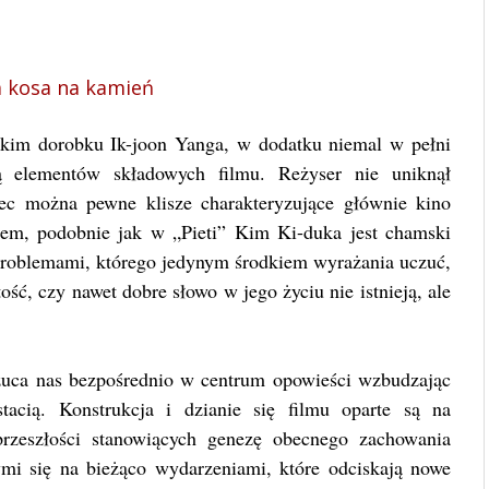
a kosa na kamień
skim dorobku Ik-joon Yanga, w dodatku niemal w pełni
ią elementów składowych filmu. Reżyser nie uniknął
zec można pewne klisze charakteryzujące głównie kino
erem, podobnie jak w „Pieti” Kim Ki-duka jest chamski
roblemami, którego jedynym środkiem wyrażania uczuć,
tość, czy nawet dobre słowo w jego życiu nie istnieją, ale
zuca nas bezpośrednio w centrum opowieści wzbudzając
acią. Konstrukcja i dzianie się filmu oparte są na
rzeszłości stanowiących genezę obecnego zachowania
mi się na bieżąco wydarzeniami, które odciskają nowe