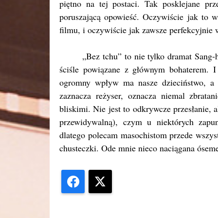
piętno na tej postaci. Tak posklejane prz
poruszającą opowieść. Oczywiście jak to 
filmu, i oczywiście jak zawsze perfekcyjni
„Bez tchu” to nie tylko dramat Sang-h
ściśle powiązane z głównym bohaterem. I 
ogromny wpływ ma nasze dzieciństwo, a j
zaznacza reżyser, oznacza niemal zbratan
bliskimi. Nie jest to odkrywcze przesłanie,
przewidywalną), czym u niektórych zapun
dlatego polecam masochistom przede wszys
chusteczki. Ode mnie nieco naciągana ósem
Facebook
X