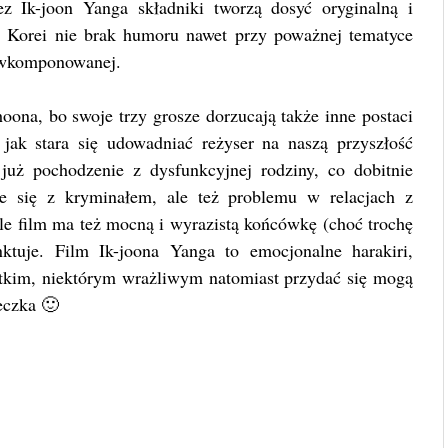
ez Ik-joon Yanga składniki tworzą dosyć oryginalną i
w Korei nie brak humoru nawet przy poważnej tematyce
e wkomponowanej.
oona, bo swoje trzy grosze dorzucają także inne postaci
jak stara się udowadniać reżyser na naszą przyszłość
uż pochodzenie z dysfunkcyjnej rodziny, co dobitnie
ie się z kryminałem, ale też problemu w relacjach z
 ale film ma też mocną i wyrazistą końcówkę (choć trochę
ktuje. Film Ik-joona Yanga to emocjonalne harakiri,
tkim, niektórym wrażliwym natomiast przydać się mogą
eczka 🙂