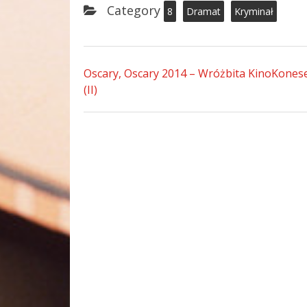
Category
8
Dramat
Kryminał
Oscary, Oscary 2014 – Wróżbita KinoKones
(II)