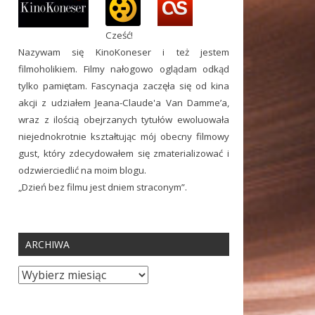
Cześć!
Nazywam się KinoKoneser i też jestem
filmoholikiem. Filmy nałogowo oglądam odkąd
tylko pamiętam. Fascynacja zaczęła się od kina
akcji z udziałem Jeana-Claude'a Van Damme’a,
wraz z ilością obejrzanych tytułów ewoluowała
niejednokrotnie kształtując mój obecny filmowy
gust, który zdecydowałem się zmaterializować i
odzwierciedlić na moim blogu.
„Dzień bez filmu jest dniem straconym”.
ARCHIWA