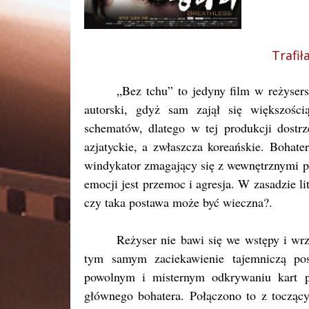
Trafił
„Bez tchu” to jedyny film w reżyser
autorski, gdyż sam zajął się większośc
schematów, dlatego w tej produkcji dostr
azjatyckie, a zwłaszcza koreańskie. Bohat
windykator zmagający się z wewnętrznymi p
emocji jest przemoc i agresja. W zasadzie li
czy taka postawa może być wieczna?.
Reżyser nie bawi się we wstępy i wr
tym samym zaciekawienie tajemniczą post
powolnym i misternym odkrywaniu kart p
głównego bohatera. Połączono to z toczący