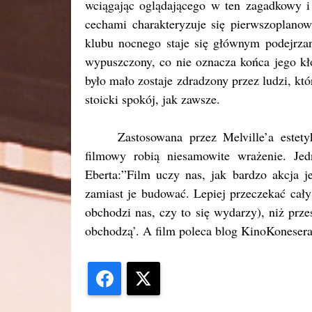
wciągając oglądającego w ten zagadkowy i
cechami charakteryzuje się pierwszoplanowa
klubu nocnego staje się głównym podejrzan
wypuszczony, co nie oznacza końca jego kł
było mało zostaje zdradzony przez ludzi, kt
stoicki spokój, jak zawsze.
Zastosowana przez Melville’a estet
filmowy robią niesamowite wrażenie. Jed
Eberta:”Film uczy nas, jak bardzo akcja j
zamiast je budować. Lepiej przeczekać cały 
obchodzi nas, czy to się wydarzy), niż przes
obchodzą’. A film poleca blog KinoKoneser
Facebook
X