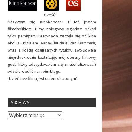
Cześć!
Nazywam się KinoKoneser i też jestem
filmoholikiem. Filmy nałogowo oglądam odkąd
tylko pamiętam. Fascynacja zaczęła się od kina
akcji z udziałem Jeana-Claude'a Van Damme’a,
wraz z ilością obejrzanych tytułów ewoluowała
niejednokrotnie kształtując mój obecny filmowy
gust, który zdecydowałem się zmaterializować i
odzwierciedlić na moim blogu.
„Dzień bez filmu jest dniem straconym”.
ARCHIWA