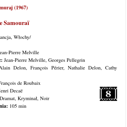
muraj (1967)
e Samouraï
rancja, Włochy/
ean-Pierre Melville
z:
Jean-Pierre Melville, Georges Pellegrin
lain Delon, François Périer, Nathalie Delon, Cathy
rançois de Roubaix
enri Decaë
Dramat, Kryminał, Noir
nia:
105 min