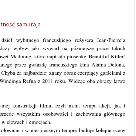
tność samuraja
dzieł wybitnego francuskiego reżysera Jean-Pierre’a
adczy wpływ jaki wywarł na późniejsze prace takich
et Madonnę, która napisała piosenkę 'Beautiful Killer’
nego przez gwiazdę francuskiego kina Alaina Delona,
yba za najbardziej znany obraz czerpiący garściami z
Windinga Refna z 2011 roku. Widząc oba obrazy łatwo
ej konstrukcji filmu, czyli m.in. tempa akcji, jak i
 przede wszystkim osobowości i zachowania głównego
 w słowach i emocjach.
czołowicie i w niespiesznym tempie buduje kolejne sceny