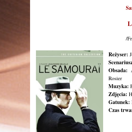
Sa
L
/F
Reżyser:
J
Scenarius
Obsada:
A
Rosier
Muzyka:
F
Zdjęcia:
H
Gatunek:
Czas trwa