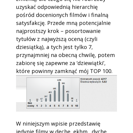
uzyskać odpowiednią hierarchię
pośród docenionych filmów i finalną
satysfakcję. Przede mną potencjalnie
najprostszy krok – posortowanie
tytułów z najwyższą oceną (czyli
dziesiątką), a tych jest tylko 7,
przynajmniej na obecną chwilę, potem
zabiorę się zapewne za ‘dziewiątki’,
które powinny zamknąć mój TOP 100.
W niniejszym wpisie przedstawię
jedynie filmy w dechę, ekhm…dychę,