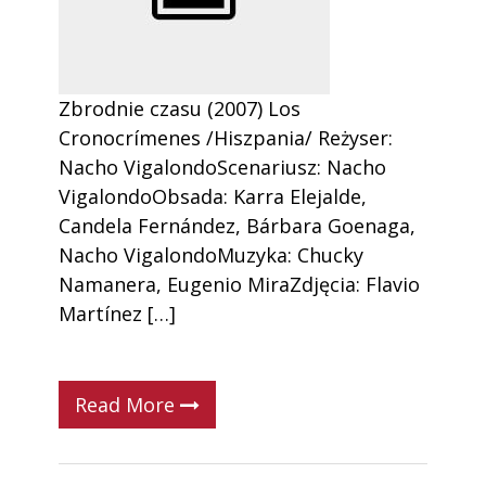
Zbrodnie czasu (2007) Los
Cronocrímenes /Hiszpania/ Reżyser:
Nacho VigalondoScenariusz: Nacho
VigalondoObsada: Karra Elejalde,
Candela Fernández, Bárbara Goenaga,
Nacho VigalondoMuzyka: Chucky
Namanera, Eugenio MiraZdjęcia: Flavio
Martínez […]
Read More