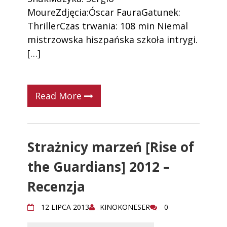
MoureZdjęcia:Óscar FauraGatunek:
ThrillerCzas trwania: 108 min Niemal
mistrzowska hiszpańska szkoła intrygi.
[…]
Read More
Strażnicy marzeń [Rise of
the Guardians] 2012 –
Recenzja
12 LIPCA 2013
KINOKONESER
0