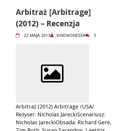
Arbitraż [Arbitrage]
(2012) – Recenzja
22 MAJA 2013
KINOKONESER
3
Arbitraż (2012) Arbitrage /USA/
Reżyser: Nicholas JareckiScenariusz:
Nicholas JareckiObsada: Richard Gere,
Tim Roth, Susan Sarandon, Laetitia