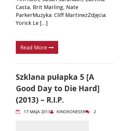
Casta, Brit Marling, Nate
ParkerMuzyka: Cliff MartinezZdjęcia:
Yorick Le […]
Read More
Szklana pułapka 5 [A
Good Day to Die Hard]
(2013) – R.I.P.
17 MAJA 2013
KINOKONESER
2