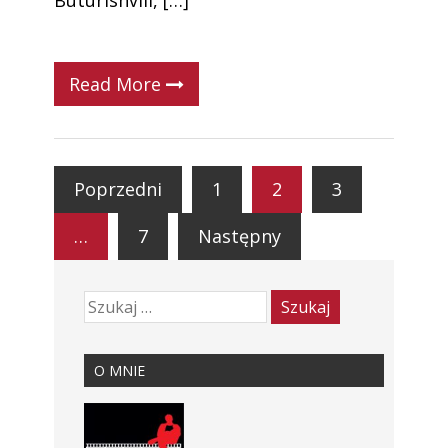
Buturishvili, […]
Read More
Poprzedni
1
2
3
…
7
Następny
O MNIE