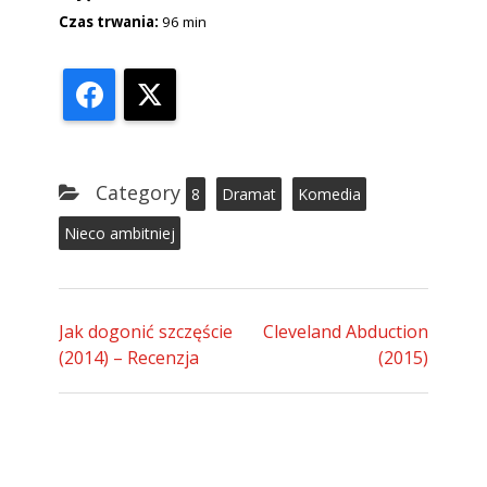
Czas trwania:
96 min
Facebook
X
Category
8
Dramat
Komedia
Nieco ambitniej
Jak dogonić szczęście
Cleveland Abduction
(2014) – Recenzja
(2015)