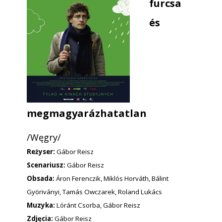
furcsa
és
megmagyarázhatatlan
/Węgry/
Reżyser:
Gábor Reisz
Scenariusz:
Gábor Reisz
Obsada:
Áron Ferenczik, Miklós Horváth, Bálint
Györiványi, Tamás Owczarek, Roland Lukács
Muzyka:
Lóránt Csorba, Gábor Reisz
Zdjęcia:
Gábor Reisz