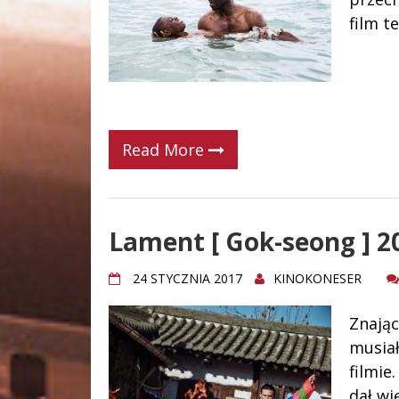
film t
Read More
Lament [ Gok-seong ] 20
24 STYCZNIA 2017
KINOKONESER
Znając
musia
filmie
dał wię