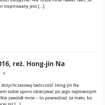
en inspirowany jest […]
16, reż. Hong-jin Na
0
 dotychczasową twórczość Hong-jin Na
łem sobie sporo obiecywać po jego najnowszym
. Nie zawiódł mnie – to powiedzieć za mało, bo
cej niż […]