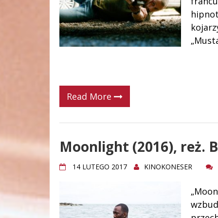
francu
hipnot
kojarz
„Must
Read More
Moonlight (2016), reż. 
14 LUTEGO 2017
KINOKONESER
„Moonl
wzbud
przech