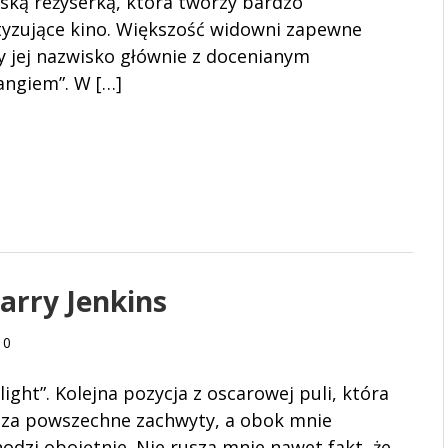
ską reżyserką, która tworzy bardzo
yzujące kino. Większość widowni zapewne
y jej nazwisko głównie z docenianym
angiem”. W […]
Barry Jenkins
0
ight”. Kolejna pozycja z oscarowej puli, która
za powszechne zachwyty, a obok mnie
odzi obojętnie. Nie rusza mnie nawet fakt, że