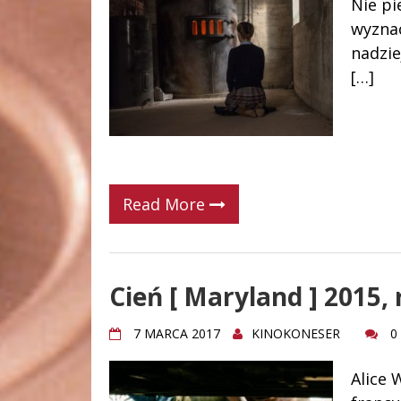
Nie pi
wyznac
nadzie
[…]
Read More
Cień [ Maryland ] 2015, 
7 MARCA 2017
KINOKONESER
0
Alice 