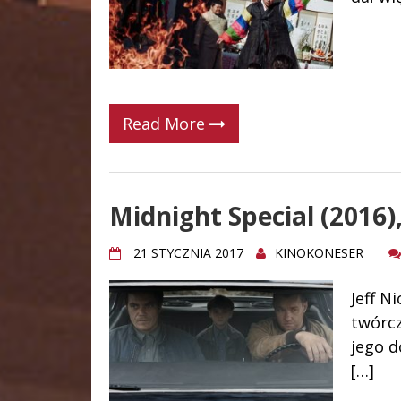
Read More
Midnight Special (2016),
21 STYCZNIA 2017
KINOKONESER
Jeff N
twórcz
jego d
[…]