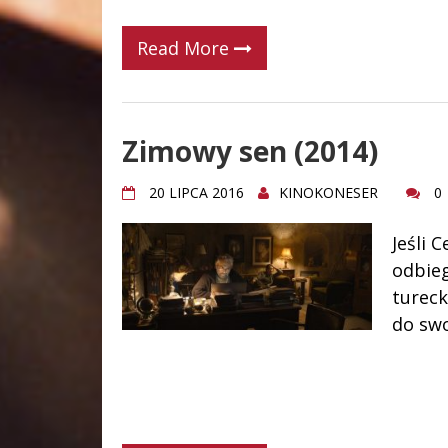
Read More
Zimowy sen (2014)
20 LIPCA 2016
KINOKONESER
0
Jeśli 
odbie
tureck
do sw