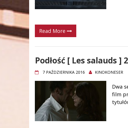
Read More
Podłość [ Les salauds ] 2
7 PAŹDZIERNIKA 2016
KINOKONESER
Dwa s
film p
tytułó