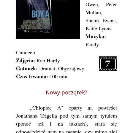
Owen, Peter
Mullan,
Shaun Evans,
Katie Lyons
Muzyka:
Paddy
Cunneen
Zdjęcia:
Rob Hardy
Gatunek:
Dramat, Obyczajowy
Czas trwania:
100 min
Nowy początek?
„Chłopiec A” oparty na powieści
Jonathana Trigella pod tym samym tytułem
(ponoć też i na faktach), stara się
odpowiedzieć nam na pytanie, czy mimo złej