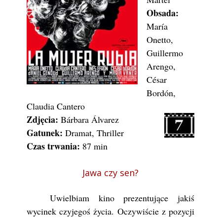
Obsada:
María
Onetto,
Guillermo
Arengo,
César
Bordón,
Claudia Cantero
Zdjęcia:
Bárbara Álvarez
Gatunek:
Dramat, Thriller
Czas trwania:
87 min
Jawa czy sen?
Uwielbiam kino prezentujące jakiś
wycinek czyjegoś życia. Oczywiście z pozycji