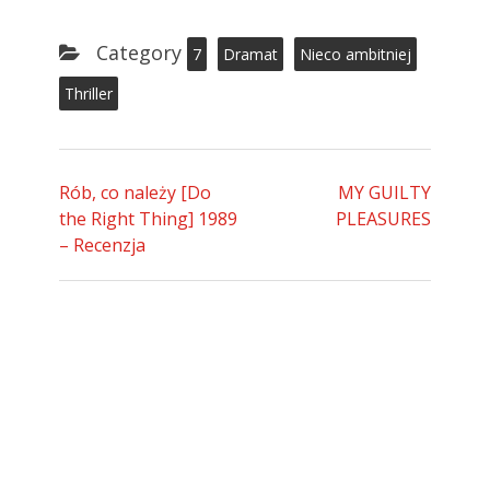
Category
7
Dramat
Nieco ambitniej
Thriller
Rób, co należy [Do
MY GUILTY
the Right Thing] 1989
PLEASURES
– Recenzja