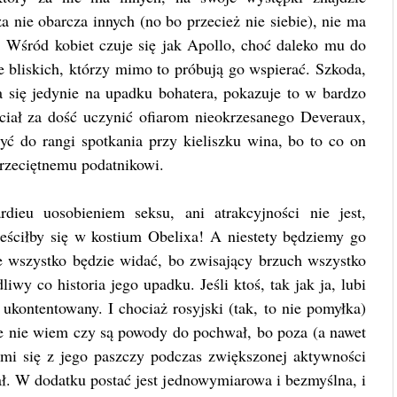
 nie obarcza innych (no bo przecież nie siebie), nie ma
 Wśród kobiet czuje się jak Apollo, choć daleko mu do
 bliskich, którzy mimo to próbują go wspierać. Szkoda,
się jedynie na upadku bohatera, pokazuje to w bardzo
ciał za dość uczynić ofiarom nieokrzesanego Deveraux,
yć do rangi spotkania przy kieliszku wina, bo to co on
przeciętnemu podatnikowi.
dieu uosobieniem seksu, ani atrakcyjności nie jest,
eściłby się w kostium Obelixa! A niestety będziemy go
ie wszystko będzie widać, bo zwisający brzuch wszystko
iwy co historia jego upadku. Jeśli ktoś, tak jak ja, lubi
ukontentowany. I chociaż rosyjski (tak, to nie pomyłka)
ście nie wiem czy są powody do pochwał, bo poza (a nawet
mi się z jego paszczy podczas zwiększonej aktywności
ał. W dodatku postać jest jednowymiarowa i bezmyślna, i