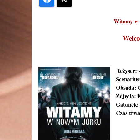
Witamy w 
Welco
Reżyser:
A
Scenarius
Obsada:
G
Zdjęcia:
K
Gatunek:
Czas trwa