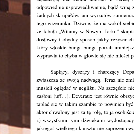
odpowiednie usprawiedliwienie, bądź winą za
żadnych skrupułów, ani wyrzutów sumienia.
tego wizerunku. Dziwne, że ma wokół siebie
że fabuła „Witamy w Nowym Jorku” skupia 
dosłowny i ohydny sposób jakby reżyser ch
który włoskie bunga-bunga potrafi umniejsz
wyprawia to chyba w głowie się nie mieści 
Sapiący, dyszący i charczący Depar
zwłaszcza ze swoją nadwagą. Teraz nie zmi
musieli oglądać w negliżu. Na szczęście n
zasłoni (uff…). Deveraux jest równie obrzydl
taplać się w takim szambie to powinien być 
aktor chwalony jest za tę rolę, to ja osobi
z) wszystkimi tymi dźwiękami wydostający
jakiegoś wielkiego kunsztu nie zaprezentow