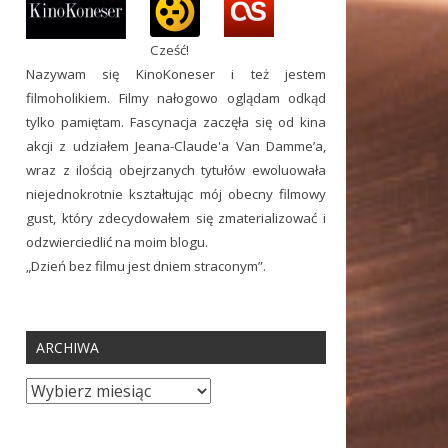
Cześć!
Nazywam się KinoKoneser i też jestem
filmoholikiem. Filmy nałogowo oglądam odkąd
tylko pamiętam. Fascynacja zaczęła się od kina
akcji z udziałem Jeana-Claude'a Van Damme’a,
wraz z ilością obejrzanych tytułów ewoluowała
niejednokrotnie kształtując mój obecny filmowy
gust, który zdecydowałem się zmaterializować i
odzwierciedlić na moim blogu.
„Dzień bez filmu jest dniem straconym”.
ARCHIWA