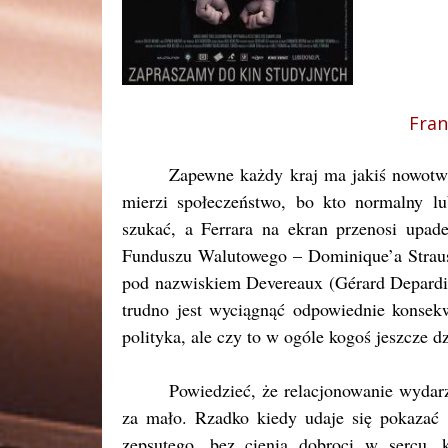
Fran
Zapewne każdy kraj ma jakiś nowotwór
mierzi społeczeństwo, bo kto normalny lu
szukać, a Ferrara na ekran przenosi upad
Funduszu Walutowego – Dominique’a Stra
pod nazwiskiem Devereaux (Gérard Depardie
trudno jest wyciągnąć odpowiednie konsek
polityka, ale czy to w ogóle kogoś jeszcze d
Powiedzieć, że relacjonowanie wydarz
za mało. Rzadko kiedy udaje się pokazać 
zepsutego, bez cienia dobroci w sercu, 