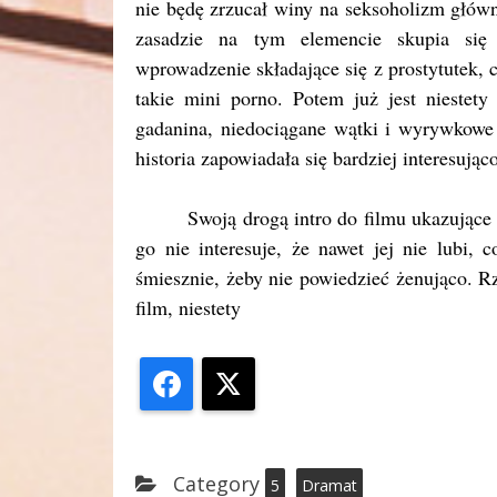
nie będę zrzucał winy na seksoholizm głów
zasadzie na tym elemencie skupia się 
wprowadzenie składające się z prostytutek, c
takie mini porno. Potem już jest niestety
gadanina, niedociągane wątki i wyrywkowe 
historia zapowiadała się bardziej interesująco
Swoją drogą intro do filmu ukazujące
go nie interesuje, że nawet jej nie lubi,
śmiesznie, żeby nie powiedzieć żenująco. Rzu
film, niestety
Facebook
X
Category
5
Dramat