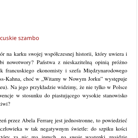
cuskie szambo
 na karku swojej współczesnej historii, który uwiera i
bi nowotwory? Państwa z nieskazitelną opinią próżno
ek francuskiego ekonomisty i szefa Międzynarodowego
uss-Kahna, choć w „Witamy w Nowym Jorku” występuje
u). Na jego przykładzie widzimy, że nie tylko w Polsce
wencje w stosunku do piastującego wysokie stanowisko
ziwi?
eń przez Abela Ferrarę jest jednostronne, to powiedzieć
człowieka w tak negatywnym świetle: do szpiku kości
który za nic ma innych, na swoje występki znajdzie