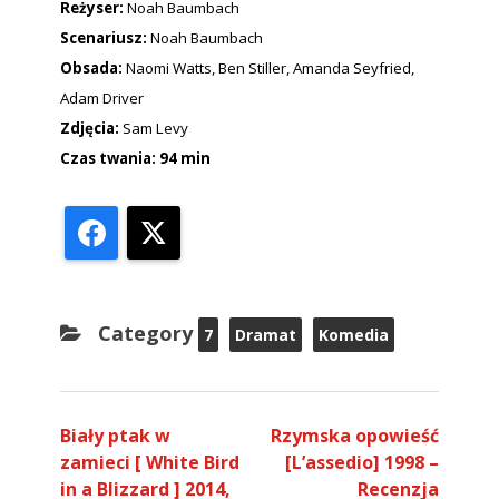
Reżyser:
Noah Baumbach
Scenariusz:
Noah Baumbach
Obsada:
Naomi Watts, Ben Stiller, Amanda Seyfried,
Adam Driver
Zdjęcia:
Sam Levy
Czas twania: 94 min
Facebook
X
Category
7
Dramat
Komedia
Biały ptak w
Rzymska opowieść
zamieci [ White Bird
[L’assedio] 1998 –
in a Blizzard ] 2014,
Recenzja