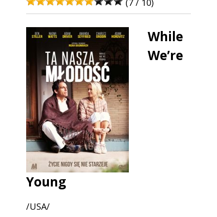
(7 / 10)
While
We’re
Young
/USA/