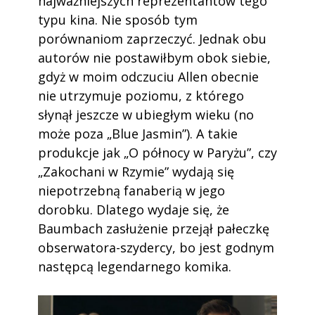
najważniejszych reprezentantów tego
typu kina. Nie sposób tym
porównaniom zaprzeczyć. Jednak obu
autorów nie postawiłbym obok siebie,
gdyż w moim odczuciu Allen obecnie
nie utrzymuje poziomu, z którego
słynął jeszcze w ubiegłym wieku (no
może poza „Blue Jasmin”). A takie
produkcje jak „O północy w Paryżu”, czy
„Zakochani w Rzymie” wydają się
niepotrzebną fanaberią w jego
dorobku. Dlatego wydaje się, że
Baumbach zasłużenie przejął pałeczkę
obserwatora-szydercy, bo jest godnym
następcą legendarnego komika.