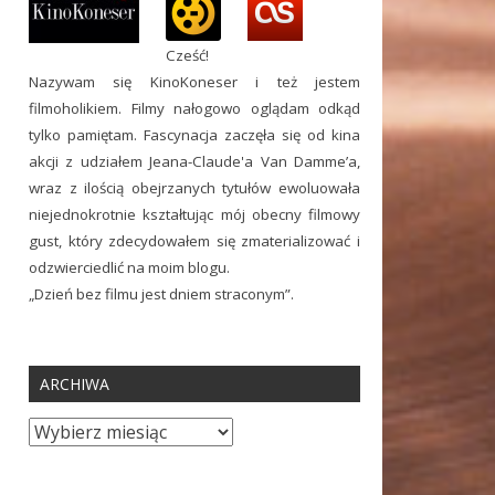
Cześć!
Nazywam się KinoKoneser i też jestem
filmoholikiem. Filmy nałogowo oglądam odkąd
tylko pamiętam. Fascynacja zaczęła się od kina
akcji z udziałem Jeana-Claude'a Van Damme’a,
wraz z ilością obejrzanych tytułów ewoluowała
niejednokrotnie kształtując mój obecny filmowy
gust, który zdecydowałem się zmaterializować i
odzwierciedlić na moim blogu.
„Dzień bez filmu jest dniem straconym”.
ARCHIWA