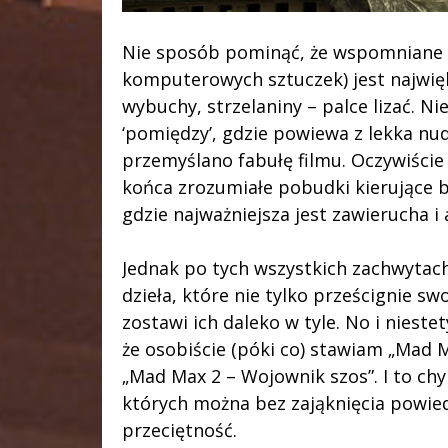
Nie sposób pominąć, że wspomniane wc
komputerowych sztuczek) jest najwię
wybuchy, strzelaniny – palce lizać. N
‘pomiędzy’, gdzie powiewa z lekka nu
przemyślano fabułę filmu. Oczywiście j
końca zrozumiałe pobudki kierujące 
gdzie najważniejsza jest zawierucha i 
Jednak po tych wszystkich zachwyta
dzieła, które nie tylko prześcignie 
zostawi ich daleko w tyle. No i niestet
że osobiście (póki co) stawiam „Mad 
„Mad Max 2 – Wojownik szos”. I to ch
których można bez zająknięcia powiedz
przeciętność.