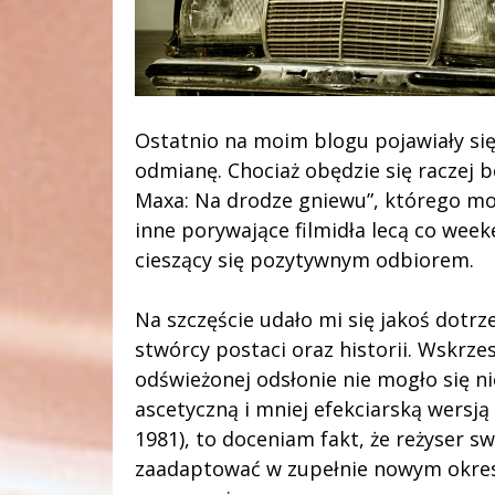
Ostatnio na moim blogu pojawiały się
odmianę. Chociaż obędzie się raczej 
Maxa: Na drodze gniewu”, którego moje
inne porywające filmidła lecą co week
cieszący się pozytywnym odbiorem.
Na szczęście udało mi się jakoś dotrz
stwórcy postaci oraz historii. Wskrze
odświeżonej odsłonie nie mogło się ni
ascetyczną i mniej efekciarską wers
1981), to doceniam fakt, że reżyser s
zaadaptować w zupełnie nowym okresi