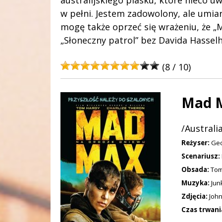
australijskiego piasku, które nieco uw
w pełni. Jestem zadowolony, ale umia
mogę także oprzeć się wrażeniu, że „
„Słoneczny patrol” bez Davida Hasselh
(8 / 10)
Mad M
/Australi
Reżyser:
Geo
Scenariusz:
Obsada:
Tom 
Muzyka:
Jun
Zdjęcia:
John
Czas trwani