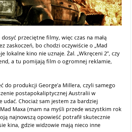
 dosyć przeciętne filmy, więc czas na małą
bez zaskoczeń, bo chodzi oczywiście o „Mad
 lokalne kino nie uznaje. Żal. „Wkręceni 2”, czy
end, a tu pomijają film o ogromnej reklamie,
eć do produkcji George’a Millera, czyli samego
szenie postapokaliptycznej Australii w
e udać. Chociaż sam jestem za bardziej
ją Mad Maxa (mam na myśli przede wszystkim rok
woją najnowszą opowieść potrafił skutecznie
e kina, gdzie widzowie mają nieco inne