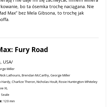
ierają i nie daje mi się zachwycać filmem Millera
rkowanie, bo ta ósemka trochę naciągana. Nie
Mad Max” bez Mela Gibsona, to trochę jak
offa.
ax: Fury Road
a, USA/
rge Miller
Nick Lathouris, Brendan McCarthy, George Miller
Hardy, Charlize Theron, Nicholas Hoult, Rosie Huntington-Whiteley
kie XL
 Seale
a:
120 min