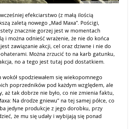
ześniej efekciarstwo (z małą ilością
kszą zaletą nowego „Mad Maxa”. Pościgi,
iestety znacznie gorzej jest w momentach
dą i można odnieść wrażenie, że nie do końca
est zawiązanie akcji, cel oraz dziwne i nie do
bohaterami. Można zrzucić to na karb gatunku,
akcja, no a tego jest tutaj pod dostatkiem.
ch wokół spodziewałem się wiekopomnego
swoich poprzedników pod każdym względem, ale
y, aż tak dobrze nie było, co nie zmienia faktu,
Maxa: Na drodze gniewu” na tej samej półce, co
yba jedyne produkcje z jego dorobku, przy
ieć, że mu się udały i wybijają się ponad