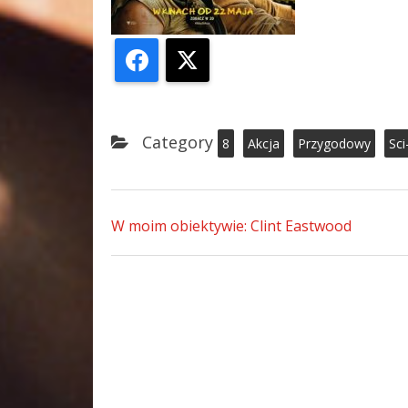
Facebook
X
Category
8
Akcja
Przygodowy
Sci
W moim obiektywie: Clint Eastwood