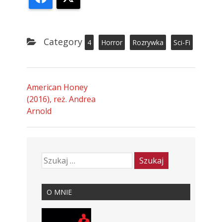
Category
4
Horror
Rozrywka
Sci-Fi
American Honey
(2016), reż. Andrea
Arnold
O MNIE