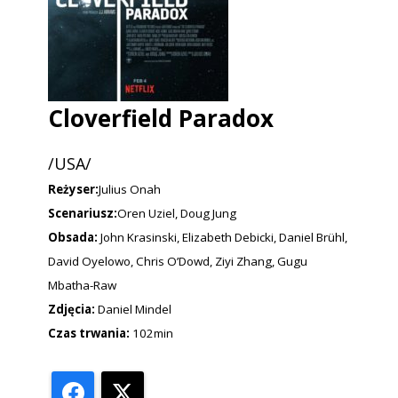
Cloverfield Paradox
/USA/
Reżyser:
Julius Onah
Scenariusz:
Oren Uziel, Doug Jung
Obsada:
John Krasinski, Elizabeth Debicki, Daniel Brühl,
David Oyelowo, Chris O’Dowd, Ziyi Zhang, Gugu
Mbatha-Raw
Zdjęcia:
Daniel Mindel
Czas trwania:
102min
Facebook
X