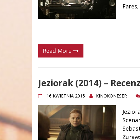
Fares,
Read More
Jeziorak (2014) – Recenz
16 KWIETNIA 2015
KINOKONESER
Jezior
Scenar
Sebast
Żuraws