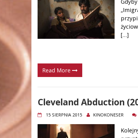
Gdyby 
„Imigr
przypi
życiow
[…]
Read More
Cleveland Abduction (2
15 SIERPNIA 2015
KINOKONESER
Kolejn