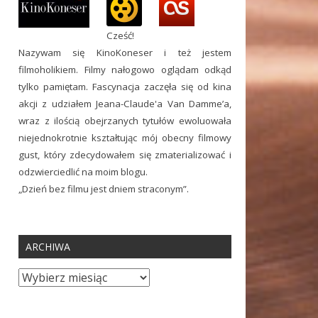
Cześć!
Nazywam się KinoKoneser i też jestem
filmoholikiem. Filmy nałogowo oglądam odkąd
tylko pamiętam. Fascynacja zaczęła się od kina
akcji z udziałem Jeana-Claude'a Van Damme’a,
wraz z ilością obejrzanych tytułów ewoluowała
niejednokrotnie kształtując mój obecny filmowy
gust, który zdecydowałem się zmaterializować i
odzwierciedlić na moim blogu.
„Dzień bez filmu jest dniem straconym”.
ARCHIWA