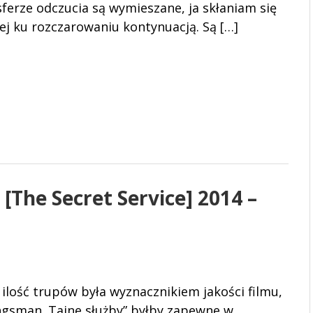
ferze odczucia są wymieszane, ja skłaniam się
ej ku rozczarowaniu kontynuacją. Są […]
[The Secret Service] 2014 –
ilość trupów była wyznacznikiem jakości filmu,
ngsman. Tajne służby” byłby zapewne w