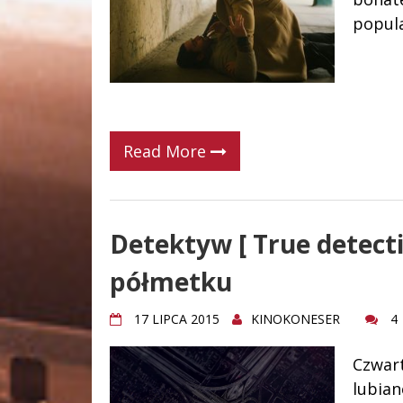
popula
Read More
Detektyw [ True detecti
półmetku
17 LIPCA 2015
KINOKONESER
4
Czwar
lubian