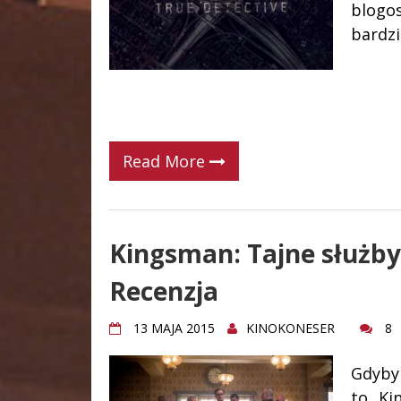
blogos
bardzi
Read More
Kingsman: Tajne służby 
Recenzja
13 MAJA 2015
KINOKONESER
8
Gdyby 
to „Ki