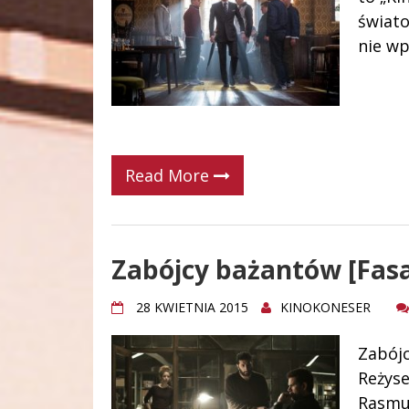
świato
nie wp
Read More
Zabójcy bażantów [Fas
28 KWIETNIA 2015
KINOKONESER
Zabójc
Reżyse
Rasmus