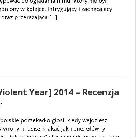
ępować do oglądania filmu, który nie był
dniony w kolejce. Intrygujący i zachęcający
 oraz przerażająca […]
iolent Year] 2014 – Recenzja
0
 polskie porzekadło głosi: kiedy wejdziesz
 wrony, musisz krakać jak i one. Główny
r „Rok przemocy” stara się jak może, by tego