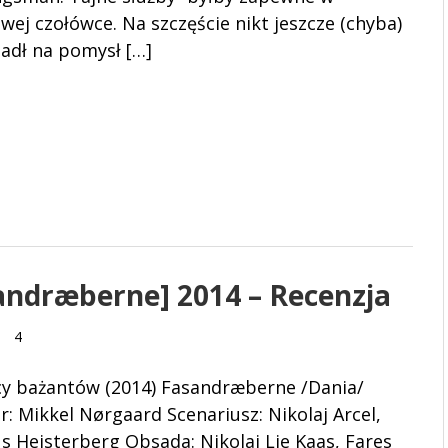
wej czołówce. Na szczęście nikt jeszcze (chyba)
adł na pomysł […]
andræberne] 2014 – Recenzja
4
y bażantów (2014) Fasandræberne /Dania/
r: Mikkel Nørgaard Scenariusz: Nikolaj Arcel,
 Heisterberg Obsada: Nikolaj Lie Kaas, Fares