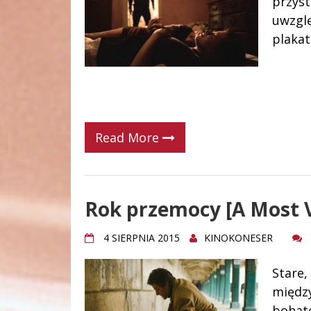
przyst
uwzglę
plakat
Read More
Rok przemocy [A Most V
4 SIERPNIA 2015
KINOKONESER
Stare,
między
bohate