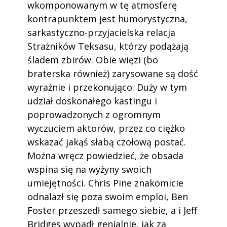
wkomponowanym w tę atmosferę
kontrapunktem jest humorystyczna,
sarkastyczno-przyjacielska relacja
Strażników Teksasu, którzy podążają
śladem zbirów. Obie więzi (bo
braterska również) zarysowane są dość
wyraźnie i przekonująco. Duży w tym
udział doskonałego kastingu i
poprowadzonych z ogromnym
wyczuciem aktorów, przez co ciężko
wskazać jakąś słabą czołową postać.
Można wręcz powiedzieć, że obsada
wspina się na wyżyny swoich
umiejętności. Chris Pine znakomicie
odnalazł się poza swoim emploi, Ben
Foster przeszedł samego siebie, a i Jeff
Bridges wypadł genialnie, jak za