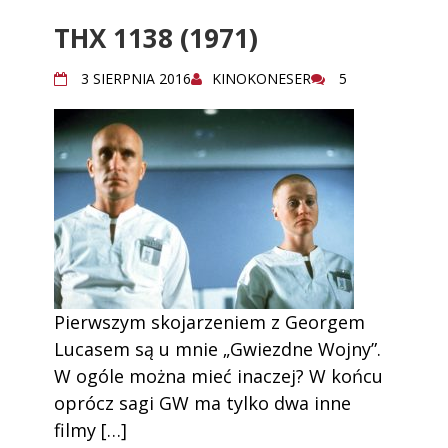
THX 1138 (1971)
3 SIERPNIA 2016
KINOKONESER
5
Pierwszym skojarzeniem z Georgem
Lucasem są u mnie „Gwiezdne Wojny”.
W ogóle można mieć inaczej? W końcu
oprócz sagi GW ma tylko dwa inne
filmy […]